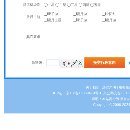
酒店机级别：
一星
二星
三星
四星
五星
亲子游
蜜月游
夕阳红
旅行主题：
蜜月主题
亲子游
蜜月游
其它要求：
验证码：
关于我们
|
法律声明
|
服务条
ICP证：
京ICP备15039470号-1
京公网安备1101
声明：本站部分资源来自
Copyright © 2008-2024 