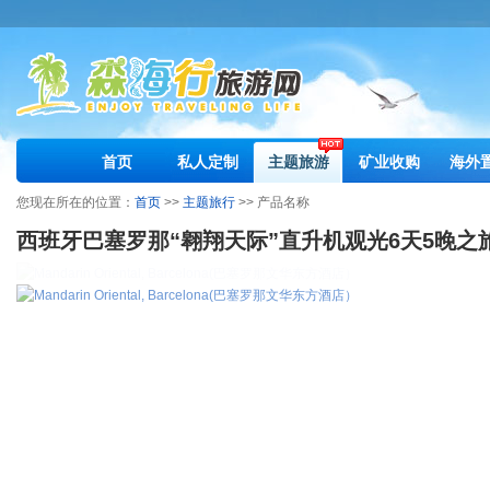
首页
私人定制
主题旅游
矿业收购
海外
您现在所在的位置：
首页
>>
主题旅行
>> 产品名称
西班牙巴塞罗那“翱翔天际”直升机观光6天5晚之旅（