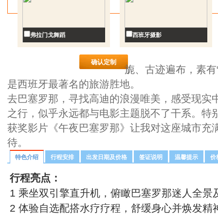
弗拉门戈舞蹈
西班牙摄影
旎、古迹遍布，素有
是西班牙最著名的旅游胜地。
去巴塞罗那，寻找高迪的浪漫唯美，感受现实
之行，似乎永远都与电影主题脱不了干系。特别
获奖影片《午夜巴塞罗那》让我对这座城市充
待。
特色介绍
行程安排
出发日期及价格
签证说明
温馨提示
价
行程亮点：
1 乘坐双引擎直升机，俯瞰巴塞罗那迷人全景
2 体验自选配搭水疗疗程，舒缓身心并焕发精