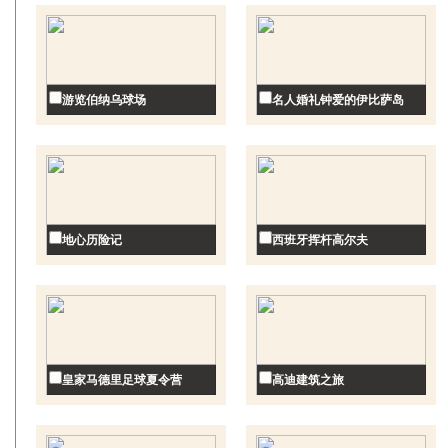
游览伯纳乌球场
名人婚礼钟爱的伊比萨岛
地心历险记
西班牙挥杆高尔夫
皇家马德里足球夏令营
高迪建筑之旅