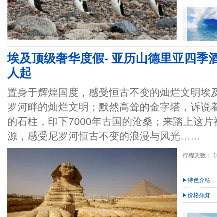
埃及顶级奢华度假- 亚历山德里亚四季酒店
人起
置身于辉煌国度，感受恒古不变的灿烂文明埃
罗河畔的灿烂文明；默然高耸的金字塔，诉说
的石柱，印下7000年古国的沧桑；来踏上这
源，感受尼罗河恒古不变的浪漫与风光……
行程天数： 1
特色介绍
价格须知