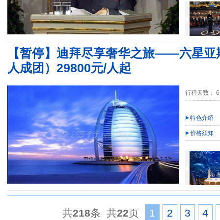
【暂停】迪拜尽享奢华之旅——六星亚斯
人成团）29800元/人起
行程天数： 6
特色介绍
价格须知
共
218
条 共
22
页
1
2
3
4