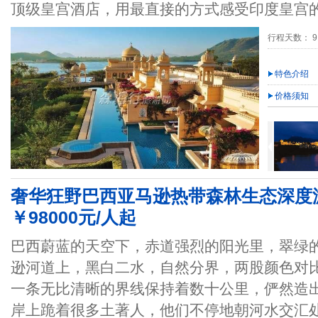
顶级皇宫酒店，用最直接的方式感受印度皇宫
行程天数： 9
特色介绍
价格须知
奢华狂野巴西亚马逊热带森林生态深度游1
￥98000元/人起
巴西蔚蓝的天空下，赤道强烈的阳光里，翠绿
逊河道上，黑白二水，自然分界，两股颜色对
一条无比清晰的界线保持着数十公里，俨然造
岸上跪着很多土著人，他们不停地朝河水交汇