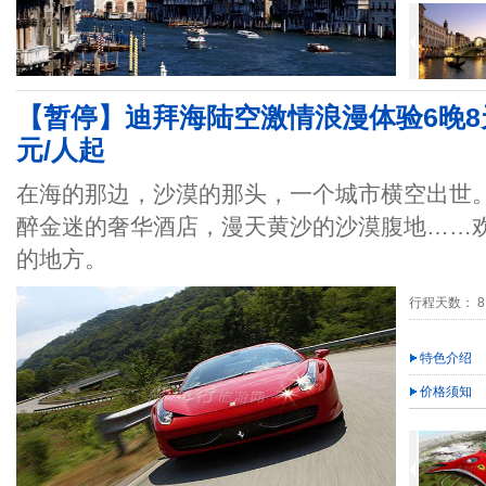
【暂停】迪拜海陆空激情浪漫体验6晚8天
元/人起
在海的那边，沙漠的那头，一个城市横空出世
醉金迷的奢华酒店，漫天黄沙的沙漠腹地……
的地方。
行程天数： 8
特色介绍
价格须知