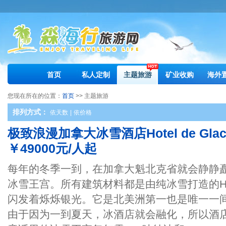
首页
私人定制
主题旅游
矿业收购
海外
您现在所在的位置：
首页
>> 主题旅游
排列方式：
依天数
|
依价格
极致浪漫加拿大冰雪酒店Hotel de Gl
￥49000元/人起
每年的冬季一到，在加拿大魁北克省就会静静
冰雪王宫。所有建筑材料都是由纯冰雪打造的Hote
闪发着烁烁银光。它是北美洲第一也是唯一一间
由于因为一到夏天，冰酒店就会融化，所以酒店