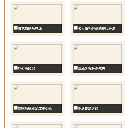
游览伯纳乌球场
名人婚礼钟爱的伊比萨岛
地心历险记
西班牙挥杆高尔夫
皇家马德里足球夏令营
高迪建筑之旅