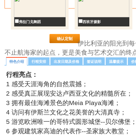
弗拉门戈舞蹈
西班牙摄影
伊比利亚的阳光到每
不止航海家的起点，更是美食与艺术交汇的终
特色介绍
行程安排
出发日期及价格
签证说明
温馨提示
价
行程亮点：
1 感受天涯海角的自然震撼；
2 感受真正展现安达卢西亚文化的精髓所在；
3 拥有最佳海滩景色的Meia Playa海滩；
4 访问有伊斯兰文化之花美誉的大清真寺；
5 游览欧洲唯一的哥特式圆形城堡--贝尔佛堡
6 参观建筑家高迪的代表作--圣家族大教堂；