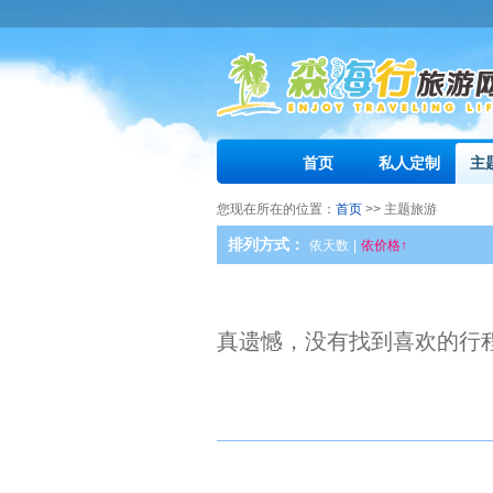
首页
私人定制
主
您现在所在的位置：
首页
>> 主题旅游
排列方式：
依天数
|
依价格↑
真遗憾，没有找到喜欢的行