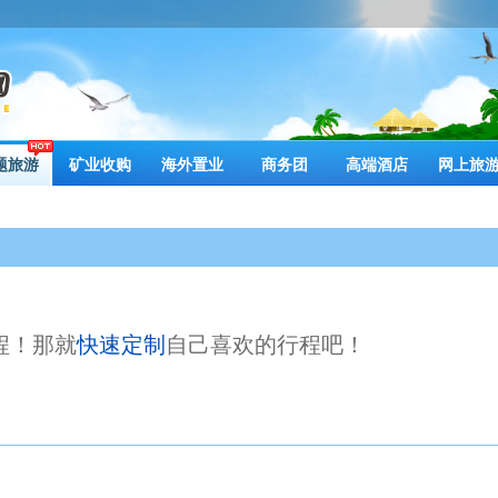
题旅游
矿业收购
海外置业
商务团
高端酒店
网上旅
程！那就
快速定制
自己喜欢的行程吧！