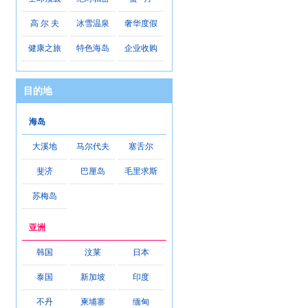
高 尔 夫
冰雪温泉
奢华度假
健康之旅
特色海岛
企业收购
目的地
海岛
大溪地
马尔代夫
塞舌尔
斐济
巴厘岛
毛里求斯
苏梅岛
亚洲
韩国
汶莱
日本
泰国
新加坡
印度
不丹
柬埔寨
缅甸