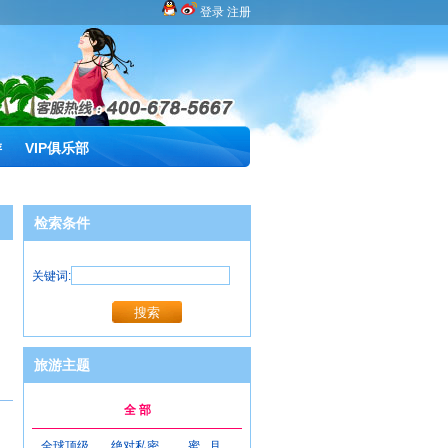
登录
注册
游
VIP俱乐部
检索条件
关键词:
旅游主题
全 部
全球顶级
绝对私密
蜜 月