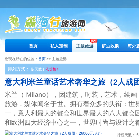
首页
私人定制
主题旅游
矿业收购
海外
您现在所在的位置：
首页
>> 主题旅游
排列方式：
依天数
|
依价格↑
意大利米兰童话艺术奢华之旅（2人成团）
米兰（ Milano），因建筑，时装，艺术，
旅游，媒体闻名于世。拥有着众多的头衔：世
一，意大利最大的都会和世界最大的八大都会
和欧洲四大经济中心之一，世界时尚与设计之
行程天数： 6