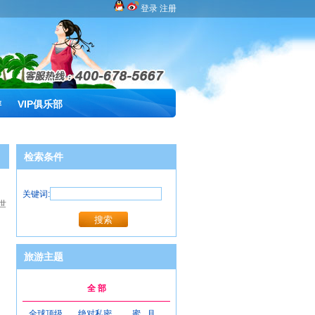
登录
注册
游
VIP俱乐部
检索条件
关键词:
世
旅游主题
全 部
全球顶级
绝对私密
蜜 月