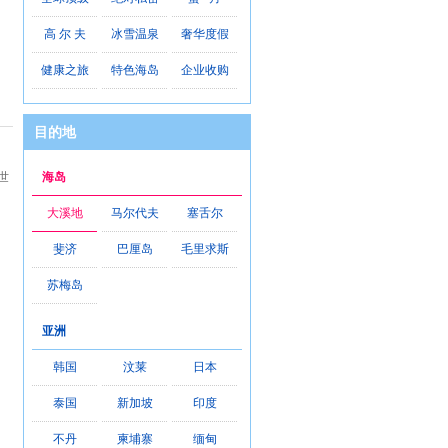
高 尔 夫
冰雪温泉
奢华度假
健康之旅
特色海岛
企业收购
目的地
世
海岛
大溪地
马尔代夫
塞舌尔
斐济
巴厘岛
毛里求斯
苏梅岛
亚洲
韩国
汶莱
日本
泰国
新加坡
印度
不丹
柬埔寨
缅甸