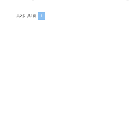
共
2
条 共
1
页
1