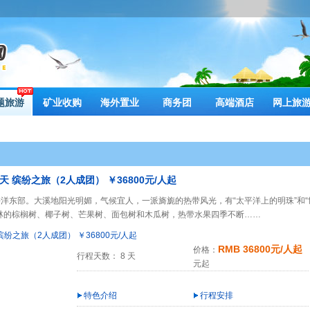
题旅游
矿业收购
海外置业
商务团
高端酒店
网上旅
天 缤纷之旅（2人成团） ￥36800元/人起
洋东部。大溪地阳光明媚，气候宜人，一派旖旎的热带风光，有“太平洋上的明珠”和“
林的棕榈树、椰子树、芒果树、面包树和木瓜树，热带水果四季不断……
RMB 36800元/人起
价格：
行程天数： 8 天
元起
特色介绍
行程安排