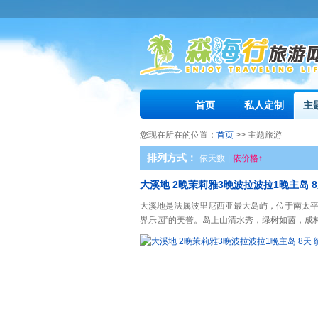
首页
私人定制
主
您现在所在的位置：
首页
>> 主题旅游
排列方式：
依天数
|
依价格↑
大溪地 2晚茉莉雅3晚波拉波拉1晚主岛 8
大溪地是法属波里尼西亚最大岛屿，位于南太平
界乐园”的美誉。岛上山清水秀，绿树如茵，成