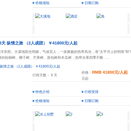
价格须知
日期订购
天 纵情之旅 （2人成团） ￥41800元/人起
洋东部。大溪地阳光明媚，气候宜人，一派旖旎的热带风光，有“太平洋上的明珠”和“
林的棕榈树、椰子树、芒果树、面包树和木瓜树，热带水果四季不断……
RMB 41800元/人起
价格：
行程天数： 8 天
元起
特色介绍
行程安排
价格须知
日期订购