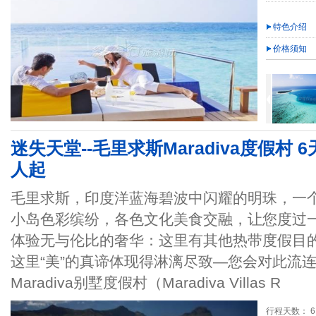
特色介绍
价格须知
迷失天堂--毛里求斯Maradiva度假村 6
人起
毛里求斯，印度洋蓝海碧波中闪耀的明珠，一
小岛色彩缤纷，各色文化美食交融，让您度过
体验无与伦比的奢华：这里有其他热带度假目
这里“美”的真谛体现得淋漓尽致—您会对此流
Maradiva别墅度假村（Maradiva Villas R
行程天数： 6