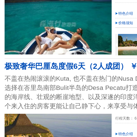
特色介绍
价格须知
极致奢华巴厘岛度假6天（2人成团） ￥1
不盖在热闹滚滚的Kuta, 也不盖在热门的Nusa Dua或D
选择在峇里岛南部Bulit半岛的Desa Peca
的海岸线、壮观的断崖地型、以及深遂的印度
个来入住的房客更能让自己静下心，来享受与体会在A
行程天数： 6
特色介绍