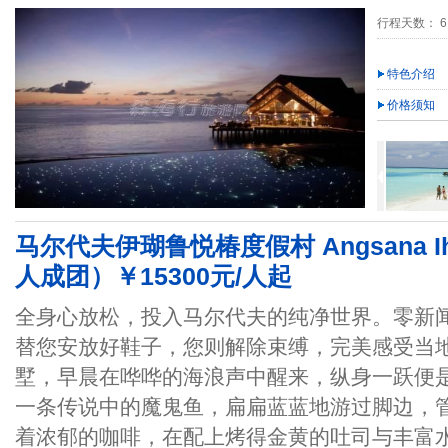
行程天数： 6
特色介绍
价格须知
马尔代夫伊瑚鲁悦椿度假村 Angsana Ihuru
人成团）￥15300元/人起
全身心放松，投入马尔代夫的纯净世界。零新
替您安放好鞋子，您则解除束缚，完美感受当
墅，早晨在哗哗的海浪声中醒来，纵身一跃便
一条传说中的魔鬼鱼，扁扁蓝蓝地游过脚边，
着浓郁的咖啡，在配上烤得金黄的吐司与丰富