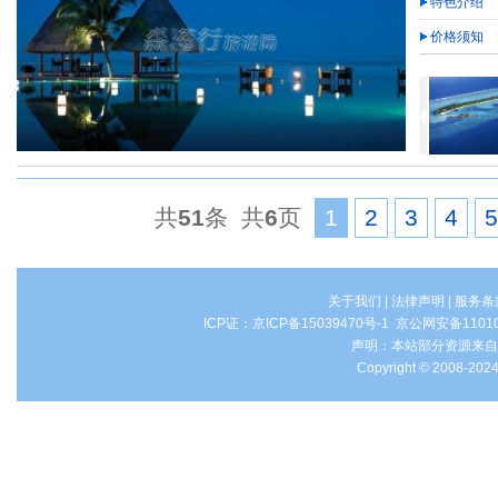
特色介绍
价格须知
共
51
条 共
6
页
1
2
3
4
5
关于我们
|
法律声明
|
服务条
ICP证：
京ICP备15039470号-1
京公网安备1101
声明：本站部分资源来自
Copyright © 2008-2024 