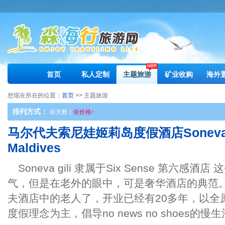
首页
私人定制
主题旅游
矿业收购
海外
您现在所在的位置：
首页
>> 主题旅游
排列方式：
依天数
|
依价格↑
马尔代夫索尼娃姬莉岛度假酒店Soneva Gili
Maldives
Soneva gili 隶属于Six Sense 第六
气，但是在老外的眼中，可是奢华酒店的典范。Son
夫酒店中的老人了，开业已经有20多年，以全
度假理念为主，倡导no news no shoes