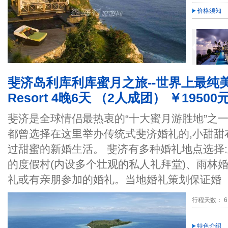
价格须知
斐济岛利库利库蜜月之旅--世界上最纯美的海岛L
Resort 4晚6天 （2人成团） ￥19500
斐济是全球情侣最热衷的“十大蜜月游胜地”之一
都曾选择在这里举办传统式斐济婚礼的,小甜甜
过甜蜜的新婚生活。 斐济有多种婚礼地点选择
的度假村(内设多个壮观的私人礼拜堂)、雨林
礼或有亲朋参加的婚礼。当地婚礼策划保证婚
行程天数： 6
特色介绍