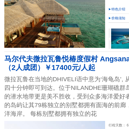
特色介绍
价格须知
马尔代夫微拉瓦鲁悦椿度假村 Angsana Vel
（2人成团）￥17400元/人起
微拉瓦鲁在当地的DHIVELI语中意为‘海龟岛’
四十分钟即可到达。位于NILANDHE珊瑚礁群
的潜水地带更是美不胜收，受到众多海洋爱好
的岛屿让其79栋独立的别墅都拥有面海的前廊
洋海岸。 每栋别墅都拥有独立的花
行程天数： 6