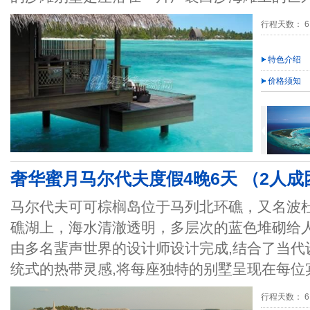
行程天数： 6
特色介绍
价格须知
奢华蜜月马尔代夫度假4晚6天 （2人成团）
马尔代夫可可棕榈岛位于马列北环礁，又名波
礁湖上，海水清澈透明，多层次的蓝色堆砌给
由多名蜚声世界的设计师设计完成,结合了当代
统式的热带灵感,将每座独特的别墅呈现在每位
行程天数： 6