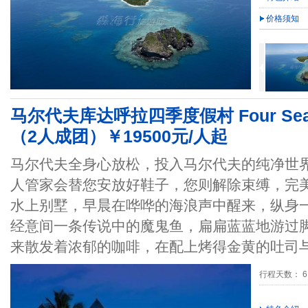
价格须知
马尔代夫库达呼拉四季度假村 Four Season
（2人成团）￥19500元/人起
马尔代夫全身心放松，投入马尔代夫的纯净世
人管家会替您安放好鞋子，您则解除束缚，完
水上别墅，早晨在哗哗的海浪声中醒来，纵身
经意间一条传说中的魔鬼鱼，扁扁蓝蓝地游过
来散发着浓郁的咖啡，在配上烤得金黄的吐司
行程天数： 6