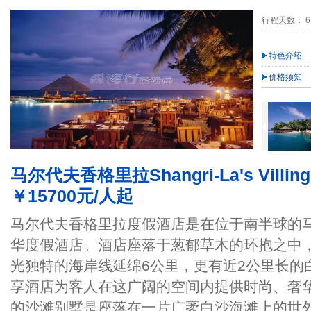
行程天数： 6
特色介绍
价格须知
马尔代夫香格里拉Shangri-La's Villin
￥15700元/人起
马尔代夫香格里拉度假酒店是在位于南半球的
华度假酒店。酒店座落于葱郁草木的环抱之中，周
光独特的海岸线延绵6公里，更有近2公里长的
享酒店为客人在这广阔的空间内提供时尚、奢
的沙滩别墅是座落在一片广袤白沙海滩上的世