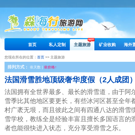
首页
私人定制
主题旅游
矿业收购
海外
您现在所在的位置：
首页
>> 主题旅游
排列方式：
依天数
|
依价格↑
法国滑雪胜地顶级奢华度假（2人成团）3
法国拥有全世界最多、最长的滑雪道，由于阿
雪季比其他地区要更长，有些冰河区甚至全年
村广袤无垠，而且彼此之间有四通八达的滑雪
雪学校，教练全是经验丰富且擅长多国语言的
者也能很快进入状态，充分享受滑雪之乐。