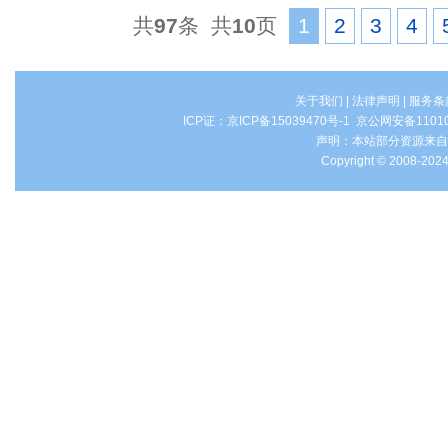
共
97
条 共
10
页
1
2
3
4
关于我们
|
法律声明
|
服务条
ICP证：
京ICP备15039470号-1
京公网安备1101
声明：本站部分资源来自
Copyright © 2008-2024 