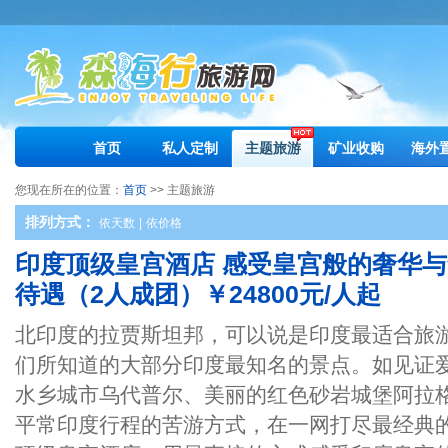
首页
私人定制
主题旅游
矿业收购
海外
您现在所在的位置：
首页
>> 主题旅游
排列方式：
依天数
|
依价格
印度顶级皇宫酒店 感受皇宫般的奢华与
待遇（2人成团）￥24800元/人起
北印度的拉贾斯坦邦，可以说是印度最适合旅
们所知道的大部分印度最知名的景点。如见证
水乡城市乌代普尔、美丽的红色砂岩城堡阿拉
平常印度行程的苦游方式，在一网打尽最经典