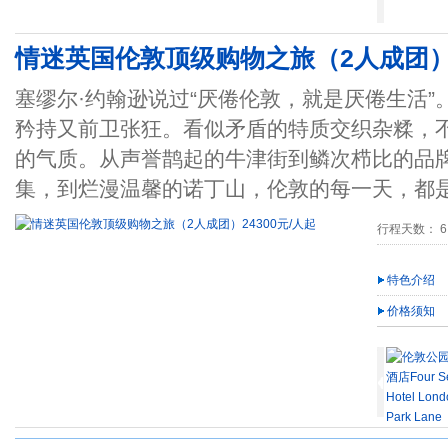
情迷英国伦敦顶级购物之旅（2人成团）2
塞缪尔·约翰逊说过“厌倦伦敦，就是厌倦生活
矜持又前卫张狂。看似矛盾的特质交织杂糅，
的气质。从声誉鹊起的牛津街到鳞次栉比的品牌
集，到烂漫温馨的诺丁山，伦敦的每一天，都
行程天数： 6
特色介绍
价格须知