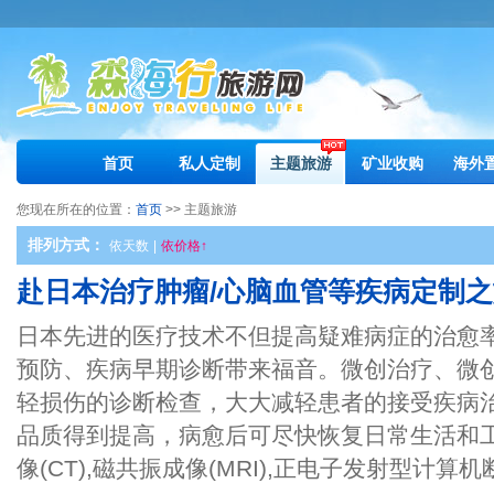
首页
私人定制
主题旅游
矿业收购
海外
您现在所在的位置：
首页
>> 主题旅游
排列方式：
依天数
|
依价格↑
赴日本治疗肿瘤/心脑血管等疾病定制之
日本先进的医疗技术不但提高疑难病症的治愈
预防、疾病早期诊断带来福音。微创治疗、微
轻损伤的诊断检查，大大减轻患者的接受疾病
品质得到提高，病愈后可尽快恢复日常生活和
像(CT),磁共振成像(MRI),正电子发射型计算机