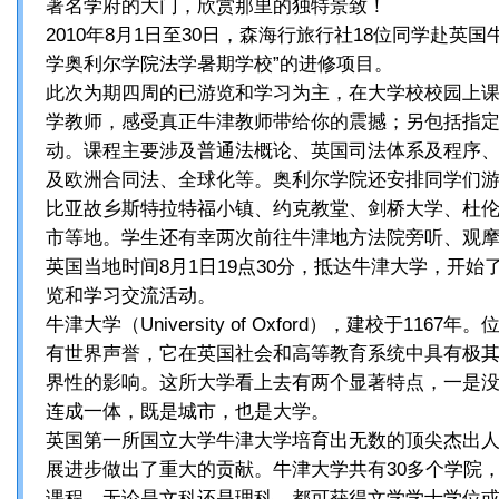
著名学府的大门，欣赏那里的独特景致！
2010年8月1日至30日，森海行旅行社18位同学赴英
学奥利尔学院法学暑期学校”的进修项目。
此次为期四周的已游览和学习为主，在大学校校园上
学教师，感受真正牛津教师带给你的震撼；另包括指
动。课程主要涉及普通法概论、英国司法体系及程序
及欧洲合同法、全球化等。奥利尔学院还安排同学们
比亚故乡斯特拉特福小镇、约克教堂、剑桥大学、杜
市等地。学生还有幸两次前往牛津地方法院旁听、观
英国当地时间8月1日19点30分，抵达牛津大学，开
览和学习交流活动。
牛津大学（University of Oxford），建校于116
有世界声誉，它在英国社会和高等教育系统中具有极
界性的影响。这所大学看上去有两个显著特点，一是
连成一体，既是城市，也是大学。
英国第一所国立大学牛津大学培育出无数的顶尖杰出
展进步做出了重大的贡献。牛津大学共有30多个学院
课程，无论是文科还是理科，都可获得文学学士学位