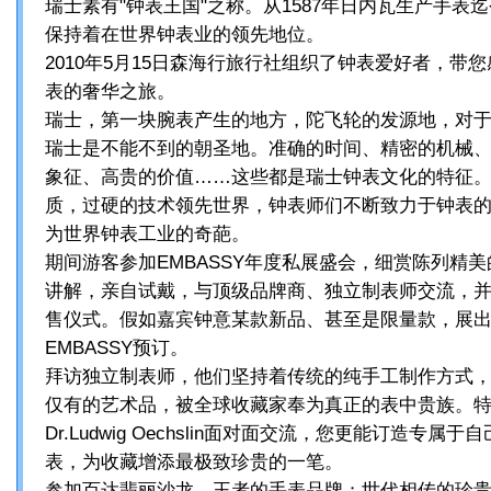
瑞士素有"钟表王国"之称。从1587年日内瓦生产手表迄今
保持着在世界钟表业的领先地位。
2010年5月15日森海行旅行社组织了钟表爱好者，带
表的奢华之旅。
瑞士，第一块腕表产生的地方，陀飞轮的发源地，对
瑞士是不能不到的朝圣地。准确的时间、精密的机械
象征、高贵的价值……这些都是瑞士钟表文化的特征
质，过硬的技术领先世界，钟表师们不断致力于钟表
为世界钟表工业的奇葩。
期间游客参加EMBASSY年度私展盛会，细赏陈列精
讲解，亲自试戴，与顶级品牌商、独立制表师交流，
售仪式。假如嘉宾钟意某款新品、甚至是限量款，展
EMBASSY预订。
拜访独立制表师，他们坚持着传统的纯手工制作方式
仅有的艺术品，被全球收藏家奉为真正的表中贵族。
Dr.Ludwig Oechslin面对面交流，您更能订造专
表，为收藏增添最极致珍贵的一笔。
参加百达翡丽沙龙，王者的手表品牌；世代相传的珍